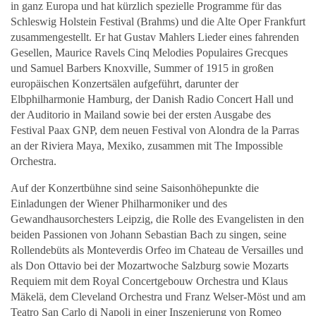
in ganz Europa und hat kürzlich spezielle Programme für das
Schleswig Holstein Festival (Brahms) und die Alte Oper Frankfurt
zusammengestellt. Er hat Gustav Mahlers Lieder eines fahrenden
Gesellen, Maurice Ravels Cinq Melodies Populaires Grecques
und Samuel Barbers Knoxville, Summer of 1915 in großen
europäischen Konzertsälen aufgeführt, darunter der
Elbphilharmonie Hamburg, der Danish Radio Concert Hall und
der Auditorio in Mailand sowie bei der ersten Ausgabe des
Festival Paax GNP, dem neuen Festival von Alondra de la Parras
an der Riviera Maya, Mexiko, zusammen mit The Impossible
Orchestra.
Auf der Konzertbühne sind seine Saisonhöhepunkte die
Einladungen der Wiener Philharmoniker und des
Gewandhausorchesters Leipzig, die Rolle des Evangelisten in den
beiden Passionen von Johann Sebastian Bach zu singen, seine
Rollendebüts als Monteverdis Orfeo im Chateau de Versailles und
als Don Ottavio bei der Mozartwoche Salzburg sowie Mozarts
Requiem mit dem Royal Concertgebouw Orchestra und Klaus
Mäkelä, dem Cleveland Orchestra und Franz Welser-Möst und am
Teatro San Carlo di Napoli in einer Inszenierung von Romeo