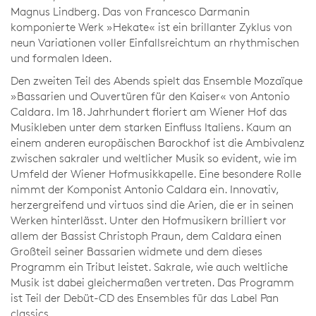
Magnus Lindberg. Das von Francesco Darmanin
komponierte Werk »Hekate« ist ein brillanter Zyklus von
neun Variationen voller Einfallsreichtum an rhythmischen
und formalen Ideen.
Den zweiten Teil des Abends spielt das Ensemble Mozaïque
»Bassarien und Ouvertüren für den Kaiser« von Antonio
Caldara. Im 18. Jahrhundert floriert am Wiener Hof das
Musikleben unter dem starken Einfluss Italiens. Kaum an
einem anderen europäischen Barockhof ist die Ambivalenz
zwischen sakraler und weltlicher Musik so evident, wie im
Umfeld der Wiener Hofmusikkapelle. Eine besondere Rolle
nimmt der Komponist Antonio Caldara ein. Innovativ,
herzergreifend und virtuos sind die Arien, die er in seinen
Werken hinterlässt. Unter den Hofmusikern brilliert vor
allem der Bassist Christoph Praun, dem Caldara einen
Großteil seiner Bassarien widmete und dem dieses
Programm ein Tribut leistet. Sakrale, wie auch weltliche
Musik ist dabei gleichermaßen vertreten. Das Programm
ist Teil der Debüt-CD des Ensembles für das Label Pan
classics.