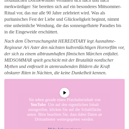
freundlichen Dorfbewohner verhalten sich nach und nach
merkwürdiger: Sie bereiten sich auf ein besonderes Mittsommer-
Ritual vor, das nur alle 90 Jahre zelebriert wird. Was als
puritanisches Fest der Liebe und Glückseligkeit beginnt, nimmt
eine unheimliche Wendung, die das sonnengeflutete Paradies bis
in die Eingeweide erschüttert.
Nach dem Überraschungshit HEREDITARY legt Ausnahme-
Regisseur Ari Aster den nächsten kultverdächtigen Horrorfilm vor,
der sich zu einem albtraumhaften filmischen Märchen entfaltet.
MIDSOMMAR spielt geschickt mit der Brutalität nordischer
Mythen und entfesselt in atemraubenden Bildern die Kraft
obskurer Riten in Nächten, die keine Dunkelheit kennen.
Sie sehen gerade einen Platzhalterinhalt von
YouTube
. Um auf den eigentlichen Inhalt
zuzugreifen, klicken Sie auf die Schaltfläche
unten. Bitte beachten Sie, dass dabei Daten an
Drittanbieter weitergegeben werden.