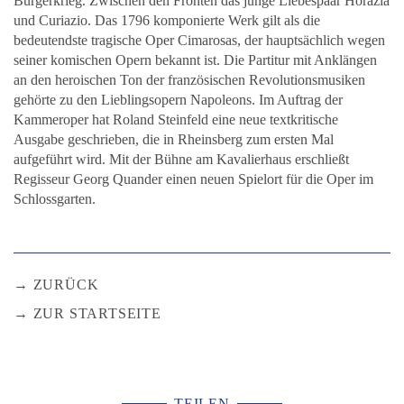
Bürgerkrieg. Zwischen den Fronten das junge Liebespaar Horazia
und Curiazio. Das 1796 komponierte Werk gilt als die
bedeutendste tragische Oper Cimarosas, der hauptsächlich wegen
seiner komischen Opern bekannt ist. Die Partitur mit Anklängen
an den heroischen Ton der französischen Revolutionsmusiken
gehörte zu den Lieblingsopern Napoleons. Im Auftrag der
Kammeroper hat Roland Steinfeld eine neue textkritische
Ausgabe geschrieben, die in Rheinsberg zum ersten Mal
aufgeführt wird. Mit der Bühne am Kavalierhaus erschließt
Regisseur Georg Quander einen neuen Spielort für die Oper im
Schlossgarten.
ZURÜCK
ZUR STARTSEITE
TEILEN