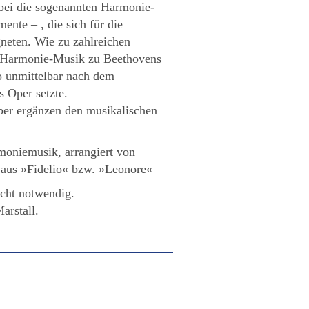
abei die sogenannten Harmonie-
nte – , die sich für die
gneten. Wie zu zahlreichen
e Harmonie-Musik zu Beethovens
o unmittelbar nach dem
 Oper setzte.
per ergänzen den musikalischen
oniemusik, arrangiert von
aus »Fidelio« bzw. »Leonore«
icht notwendig.
arstall.