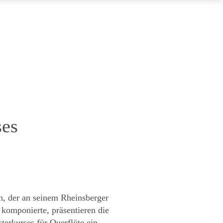
ses
n, der an seinem Rheinsberger
 komponierte, präsentieren die
terkurses für Querflöte ein