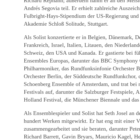
Richard Rephann; außerdem nahm er an den Meiste
Andrés Segovia teil. Er erhielt zahlreiche Auszeic
Fulbright-Hays-Stipendium der US-Regierung und 
Akademie Schloß Solitude, Stuttgart.
Als Solist konzertierte er in Belgien, Dänemark, D
Frankreich, Israel, Italien, Litauen, den Niederla
Schweiz, den USA und Kanada. Er gastierte bei fü
Ensembles Europas, darunter das BBC Symphony Or
Philharmoniker, das Rundfunksinfonie Orchester 
Orchester Berlin, der Süddeutsche Rundfunkchor, d
Schoenberg Ensemble of Amsterdam, und trat bei 
Festivals auf, darunter die Salzburger Festspiele,
Holland Festival, die Münchener Biennale und das
Als Ensemblespieler und Solist hat Seth Josel an 
hundert Werken mitgewirkt. Er hat eng mit einer 
zusammengearbeitet und sie beraten, darunter Pete
Richard Barrett, Gavin Bryars, Mauricio Kagel, H