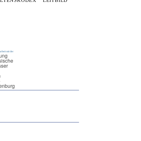
LTENSKODEX
LEITBILD
rbeit mit der