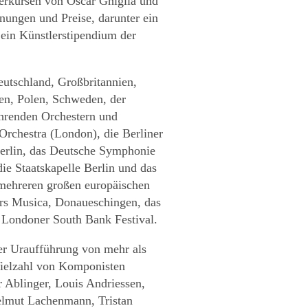
rkursen von Oscar Ghiglia und
hnungen und Preise, darunter ein
ein Künstlerstipendium der
eutschland, Großbritannien,
nden, Polen, Schweden, der
hrenden Orchestern und
chestra (London), die Berliner
Berlin, das Deutsche Symphonie
ie Staatskapelle Berlin und das
mehreren großen europäischen
 Ars Musica, Donaueschingen, das
 Londoner South Bank Festival.
der Uraufführung von mehr als
Vielzahl von Komponisten
r Ablinger, Louis Andriessen,
elmut Lachenmann, Tristan